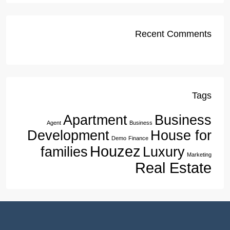
Recent Comments
Tags
Apartment
Business
Agent
Business
Development
House for
Demo
Finance
Houzez
families
Luxury
Marketing
Real Estate