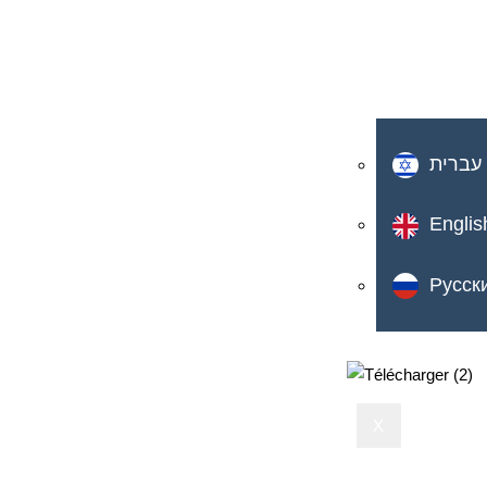
עברית
Englis
Русск
X